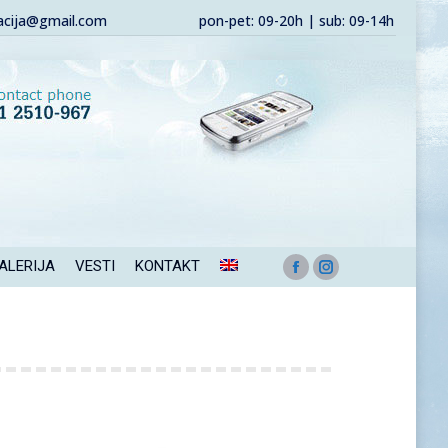
acija@gmail.com
pon-pet: 09-20h | sub: 09-14h
ALERIJA
VESTI
KONTAKT
Facebook
Instagram
page
page
opens
opens
in
in
new
new
window
window