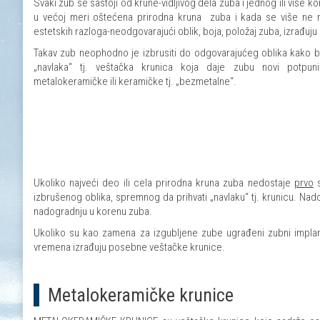
Svaki zub se sastoji od krune-vidljivog dela zuba i jednog ili više k
u većoj meri oštećena prirodna kruna zuba i kada se više ne mo
estetskih razloga-neodgovarajući oblik, boja, položaj zuba, izrađuj
Takav zub neophodno je izbrusiti do odgovarajućeg oblika kako bi
„navlaka“ tj. veštačka krunica koja daje zubu novi potpun
metalokeramičke ili keramičke tj. „bezmetalne“.
Ukoliko najveći deo ili cela prirodna kruna zuba nedostaje
prvo
s
izbrušenog oblika, spremnog da prihvati „navlaku“ tj. krunicu. Na
nadogradnju u korenu zuba.
Ukoliko su kao zamena za izgubljene zube ugrađeni zubni implan
vremena izrađuju posebne veštačke krunice.
Metalokeramičke krunice