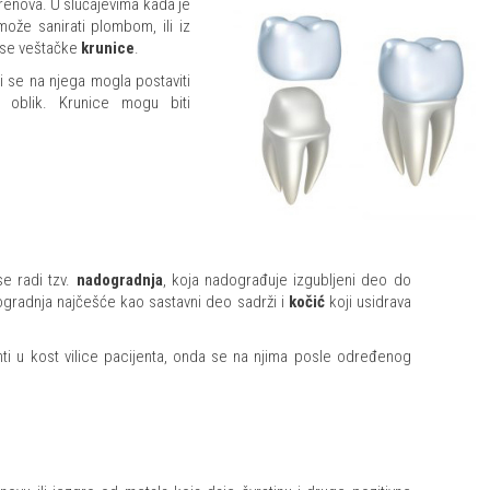
orenova. U slučajevima kada je
že sanirati plombom, ili iz
u se veštačke
krunice
.
 se na njega mogla postaviti
i oblik. Krunice mogu biti
e radi tzv.
nadogradnja
, koja nadograđuje izgubljeni deo do
dogradnja najčešće kao sastavni deo sadrži i
kočić
koji usidrava
ti u kost vilice pacijenta, onda se na njima posle određenog