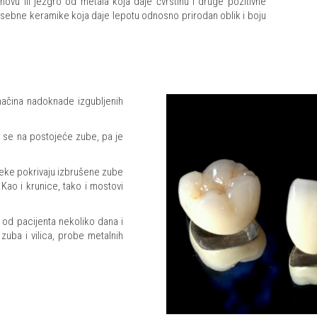
u ili jezgro od metala koja daje čvrstinu i druge pozitivne
osebne keramike koja daje lepotu odnosno prirodan oblik i boju
ačina nadoknade izgubljenih
u se na postojeće zube, pa je
neke pokrivaju izbrušene zube
Kao i krunice, tako i mostovi
od pacijenta nekoliko dana i
zuba i vilica, probe metalnih