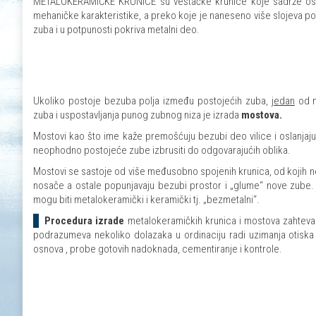
METALOKERAMIČKE KRUNICE su veštačke krunice koje sadrže osnov
mehaničke karakteristike, a preko koje je naneseno više slojeva p
zuba i u potpunosti pokriva metalni deo.
Ukoliko postoje bezuba polja između postojećih zuba,
jedan
od n
zuba i uspostavljanja punog zubnog niza je izrada
mostova.
Mostovi kao što ime kaže premošćuju bezubi deo vilice i oslanjaj
neophodno postojeće zube izbrusiti do odgovarajućih oblika.
Mostovi se sastoje od više međusobno spojenih krunica, od kojih 
nosače a ostale popunjavaju bezubi prostor i „glume“ nove zube. 
mogu biti metalokeramički i keramički tj. „bezmetalni“.
Procedura izrade
metalokeramičkih krunica i mostova zahteva 
podrazumeva nekoliko dolazaka u ordinaciju radi uzimanja otiska 
osnova , probe gotovih nadoknada, cementiranje i kontrole.