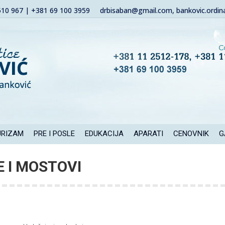
510 967 | +381 69 100 3959
drbisaban@gmail.com, bankovic.ordin
URIZAM
PRE I POSLE
EDUKACIJA
APARATI
CENOVNIK
G
 I MOSTOVI