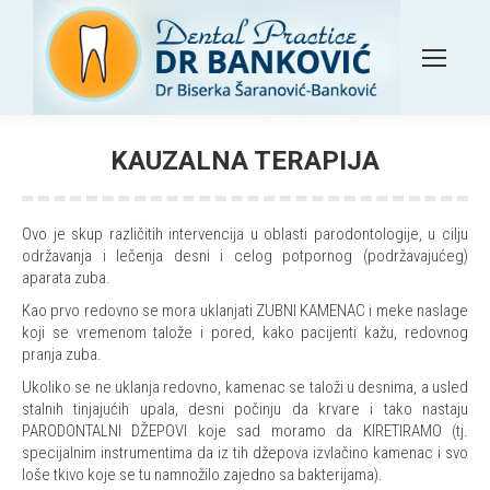
KAUZALNA TERAPIJA
Ovo je skup različitih intervencija u oblasti parodontologije, u cilju
održavanja i lečenja desni i celog potpornog (podržavajućeg)
aparata zuba.
Kao prvo redovno se mora uklanjati ZUBNI KAMENAC i meke naslage
koji se vremenom talože i pored, kako pacijenti kažu, redovnog
pranja zuba.
Ukoliko se ne uklanja redovno, kamenac se taloži u desnima, a usled
stalnih tinjajućih upala, desni počinju da krvare i tako nastaju
PARODONTALNI DŽEPOVI koje sad moramo da KIRETIRAMO (tj.
specijalnim instrumentima da iz tih džepova izvlačino kamenac i svo
loše tkivo koje se tu namnožilo zajedno sa bakterijama).