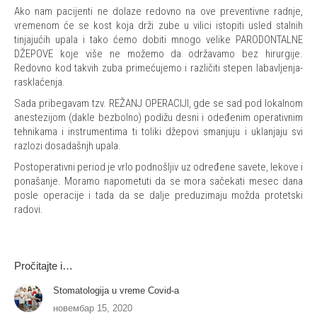
Ako nam pacijenti ne dolaze redovno na ove preventivne radnje,
vremenom će se kost koja drži zube u vilici istopiti usled stalnih
tinjajućih upala i tako ćemo dobiti mnogo velike PARODONTALNE
DŽEPOVE koje više ne možemo da održavamo bez hirurgije.
Redovno kod takvih zuba primećujemo i različiti stepen labavljenja-
rasklaćenja.
Sada pribegavam tzv. REŽANJ OPERACIJI, gde se sad pod lokalnom
anestezijom (dakle bezbolno) podižu desni i odeđenim operativnim
tehnikama i instrumentima ti toliki džepovi smanjuju i uklanjaju svi
razlozi dosadašnjh upala.
Postoperativni period je vrlo podnošljiv uz određene savete, lekove i
ponašanje. Moramo napometuti da se mora sačekati mesec dana
posle operacije i tada da se dalje preduzimaju možda protetski
radovi.
Pročitajte i…
Stomatologija u vreme Covid-a
новембар 15, 2020